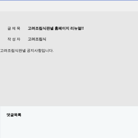
글 제 목
고려조립식판넬 홈페이지 리뉴얼!!
작 성 자
고려조립식
고려조립식판넬 공지사항입니다.
댓글목록